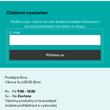
Z
á
Odebírat newsletter
p
a
Vložte svůj e-mail a my vám budeme zasílat informace o
t
nových produktech na našem e-shopu.
í
E-mail
Přihlásit se
Prodejna Brno
Vlkova 1a, 628 00, Brno
Po - Pá
9:00 - 18:00
So - Ne
Zavřeno
Všechny produkty si na prodejně
můžete prohlédnout a vyzkoušet.