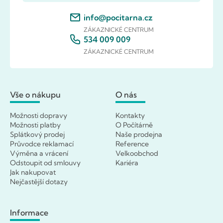
info@pocitarna.cz
ZÁKAZNICKÉ CENTRUM
534 009 009
ZÁKAZNICKÉ CENTRUM
Vše o nákupu
O nás
Možnosti dopravy
Kontakty
Možnosti platby
O Počítárně
Splátkový prodej
Naše prodejna
Průvodce reklamací
Reference
Výměna a vrácení
Velkoobchod
Odstoupit od smlouvy
Kariéra
Jak nakupovat
Nejčastější dotazy
Informace