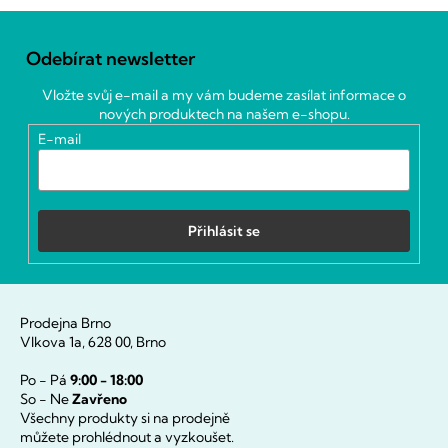
Z
á
Odebírat newsletter
p
a
Vložte svůj e-mail a my vám budeme zasílat informace o
t
nových produktech na našem e-shopu.
í
E-mail
Přihlásit se
Prodejna Brno
Vlkova 1a, 628 00, Brno
Po - Pá
9:00 - 18:00
So - Ne
Zavřeno
Všechny produkty si na prodejně
můžete prohlédnout a vyzkoušet.