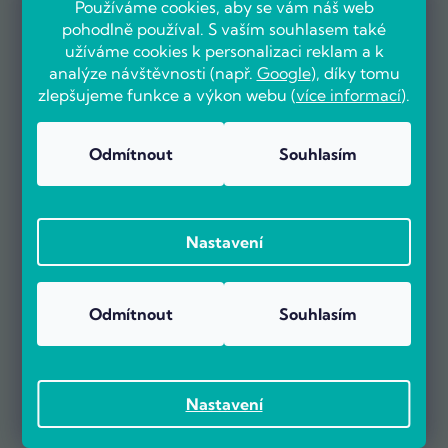
Používáme cookies, aby se vám náš web
pohodlně používal. S vaším souhlasem také
užíváme cookies k personalizaci reklam a k
analýze návštěvnosti (např.
Google
), díky tomu
zlepšujeme funkce a výkon webu (
více informací
).
OVĚŘENO ZÁKAZNÍKY
Odmítnout
Souhlasím
Už více než 5000 zákazníků nás doporučuje na základě recenzí
Nastavení
na portálu Heureka.cz.
Zobrazit více než 5000 recenzí na Heureka.cz
Recenze zákazníků z Heureky
Odmítnout
Souhlasím
Nastavení