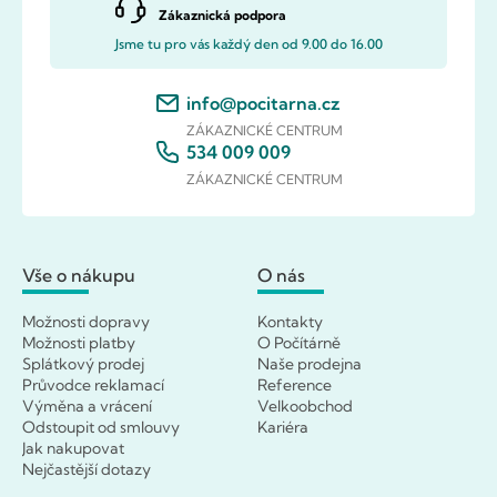
Zákaznická podpora
Jsme tu pro vás každý den od 9.00 do 16.00
info@pocitarna.cz
ZÁKAZNICKÉ CENTRUM
534 009 009
ZÁKAZNICKÉ CENTRUM
Vše o nákupu
O nás
Možnosti dopravy
Kontakty
Možnosti platby
O Počítárně
Splátkový prodej
Naše prodejna
Průvodce reklamací
Reference
Výměna a vrácení
Velkoobchod
Odstoupit od smlouvy
Kariéra
Jak nakupovat
Nejčastější dotazy