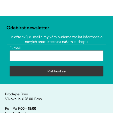
Z
á
Odebírat newsletter
p
a
Vložte svůj e-mail a my vám budeme zasílat informace o
t
nových produktech na našem e-shopu.
í
E-mail
Přihlásit se
Prodejna Brno
Vlkova 1a, 628 00, Brno
Po - Pá
9:00 - 18:00