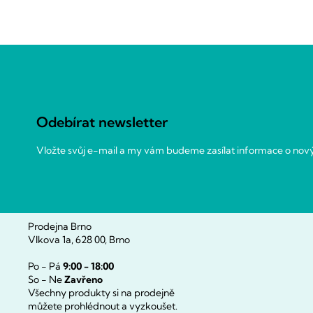
Z
á
p
a
Odebírat newsletter
t
í
Vložte svůj e-mail a my vám budeme zasílat informace o no
Prodejna Brno
Vlkova 1a, 628 00, Brno
Po - Pá
9:00 - 18:00
So - Ne
Zavřeno
Všechny produkty si na prodejně
můžete prohlédnout a vyzkoušet.