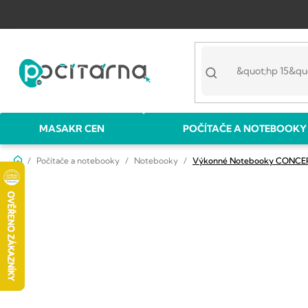
Přejít
na
obsah
MASAKR CEN
POČÍTAČE A NOTEBOOKY
Domů
Počítače a notebooky
Notebooky
Výkonné Notebooky CONCE
P
o
s
t
r
a
n