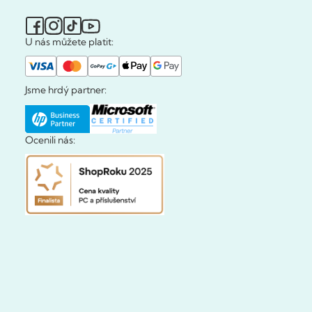
U nás můžete platit:
Jsme hrdý partner:
Ocenili nás: