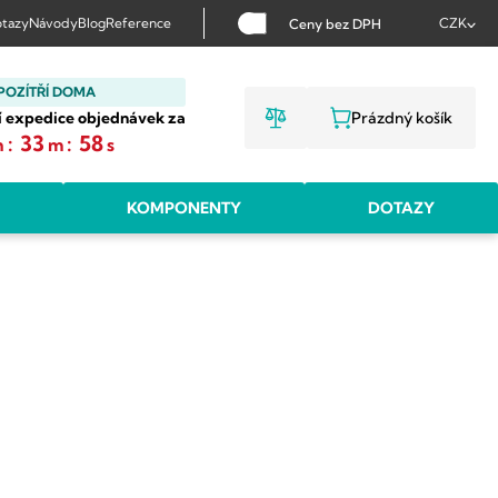
tazy
Návody
Blog
Reference
CZK
Ceny bez DPH
POZÍTŘÍ DOMA
í expedice objednávek za
Prázdný košík
NÁKUPNÍ KOŠ
:
33
:
57
h
m
s
KOMPONENTY
DOTAZY