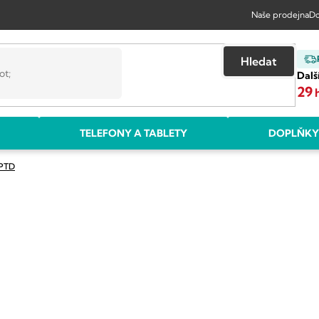
Naše prodejna
Do
Hledat
Dalš
29
TELEFONY A TABLETY
DOPLŇKY
PTD