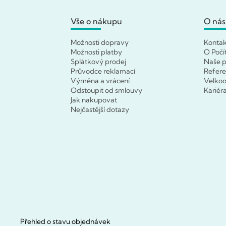
Vše o nákupu
O nás
Možnosti dopravy
Konta
Možnosti platby
O Počí
Splátkový prodej
Naše p
Průvodce reklamací
Refer
Výměna a vrácení
Velko
Odstoupit od smlouvy
Kariér
Jak nakupovat
Nejčastější dotazy
Přehled o stavu objednávek