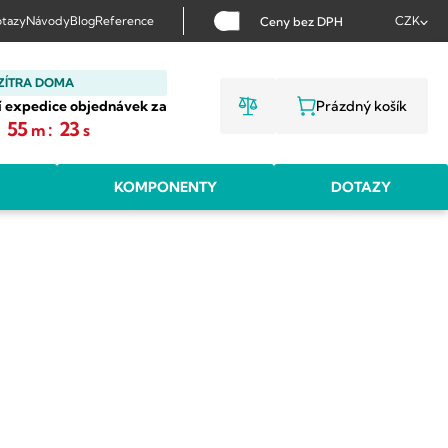
tazy
Návody
Blog
Reference
CZK
Ceny bez DPH
ZÍTRA DOMA
í expedice objednávek za
Prázdný košík
NÁKUPNÍ KOŠ
:
55
:
22
m
s
KOMPONENTY
DOTAZY