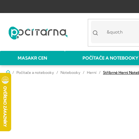
Přejít
na
obsah
MASAKR CEN
POČÍTAČE A NOTEBOOKY
Domů
Počítače a notebooky
Notebooky
Herní
Stříbrné Herní Not
P
o
s
t
r
a
n