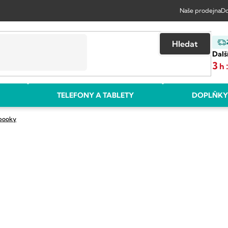
Naše prodejna
Do
Hledat
Dalš
3
h
TELEFONY A TABLETY
DOPLŇKY
ebooky