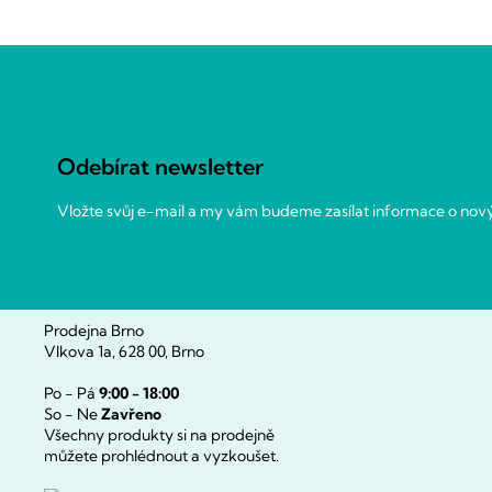
Z
á
p
a
Odebírat newsletter
t
í
Vložte svůj e-mail a my vám budeme zasílat informace o no
Prodejna Brno
Vlkova 1a, 628 00, Brno
Po - Pá
9:00 - 18:00
So - Ne
Zavřeno
Všechny produkty si na prodejně
můžete prohlédnout a vyzkoušet.