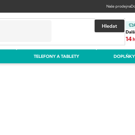
Naše prodejna
Do
Hledat
Dalš
14
TELEFONY A TABLETY
DOPLŇKY