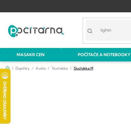
Přejít
na
obsah
MASAKR CEN
POČÍTAČE A NOTEBOOKY
Domů
Doplňky
Audio
Sluchátka
Sluchátka I9
P
o
s
t
r
a
n