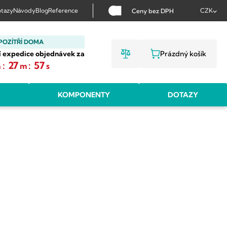
tazy
Návody
Blog
Reference
CZK
Ceny bez DPH
POZÍTŘÍ DOMA
í expedice objednávek za
Prázdný košík
NÁKUPNÍ KOŠ
:
27
:
56
h
m
s
KOMPONENTY
DOTAZY