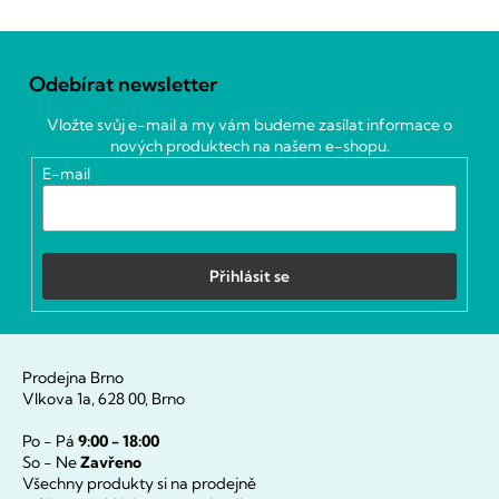
Z
á
Odebírat newsletter
p
a
Vložte svůj e-mail a my vám budeme zasílat informace o
t
nových produktech na našem e-shopu.
í
E-mail
Přihlásit se
Prodejna Brno
Vlkova 1a, 628 00, Brno
Po - Pá
9:00 - 18:00
So - Ne
Zavřeno
Všechny produkty si na prodejně