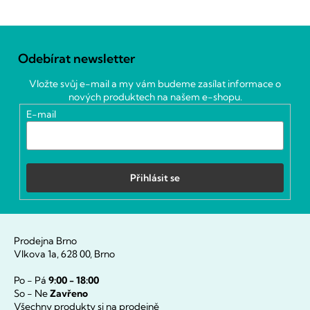
Z
á
Odebírat newsletter
p
a
Vložte svůj e-mail a my vám budeme zasílat informace o
t
nových produktech na našem e-shopu.
í
E-mail
Přihlásit se
Prodejna Brno
Vlkova 1a, 628 00, Brno
Po - Pá
9:00 - 18:00
So - Ne
Zavřeno
Všechny produkty si na prodejně