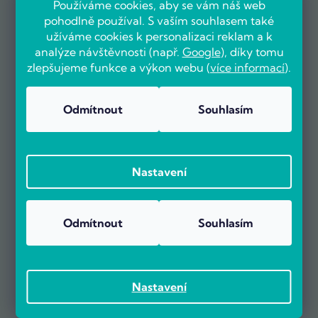
Používáme cookies, aby se vám náš web
pohodlně používal. S vaším souhlasem také
užíváme cookies k personalizaci reklam a k
analýze návštěvnosti (např.
Google
), díky tomu
zlepšujeme funkce a výkon webu (
více informací
).
Odmítnout
Souhlasím
OVĚŘENO ZÁKAZNÍKY
Nastavení
Odmítnout
Souhlasím
Už více než 5000 zákazníků nás doporučuje na základě recenzí
na portálu Heureka.cz.
Zobrazit více než 5000 recenzí na Heureka.cz
Recenze zákazníků z Heureky
Nastavení