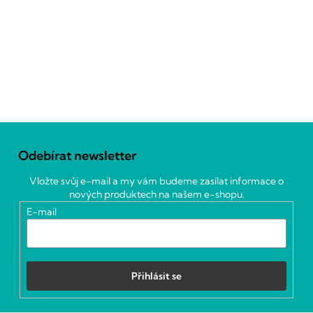
Z
á
Odebírat newsletter
p
a
Vložte svůj e-mail a my vám budeme zasílat informace o
t
nových produktech na našem e-shopu.
í
E-mail
Přihlásit se