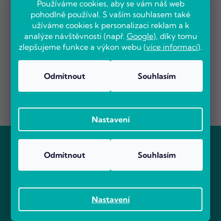
Používáme cookies, aby se vám náš web
pohodlně používal. S vaším souhlasem také
užíváme cookies k personalizaci reklam a k
analýze návštěvnosti (např.
Google
), díky tomu
zlepšujeme funkce a výkon webu (
více informací
).
Odmítnout
Souhlasím
Nastavení
Z
á
Odebírat newsletter
p
Odmítnout
Souhlasím
a
Vložte svůj e-mail a my vám budeme zasílat informace o
t
nových produktech na našem e-shopu.
í
E-mail
Nastavení