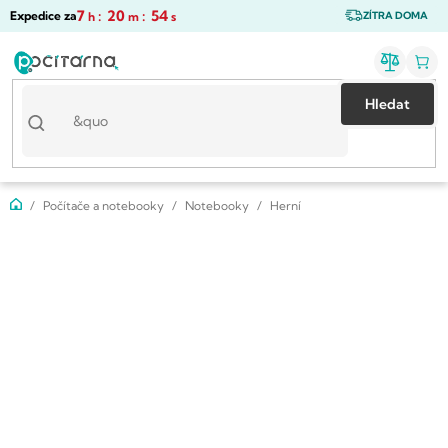
Přejít
7
:
20
:
54
Expedice za
h
m
s
ZÍTRA DOMA
na
obsah
Hledat
Domů
Počítače a notebooky
Notebooky
Herní