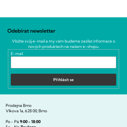
Z
á
Odebírat newsletter
p
a
Vložte svůj e-mail a my vám budeme zasílat informace o
t
nových produktech na našem e-shopu.
í
E-mail
Přihlásit se
Prodejna Brno
Vlkova 1a, 628 00, Brno
Po - Pá
9:00 - 18:00