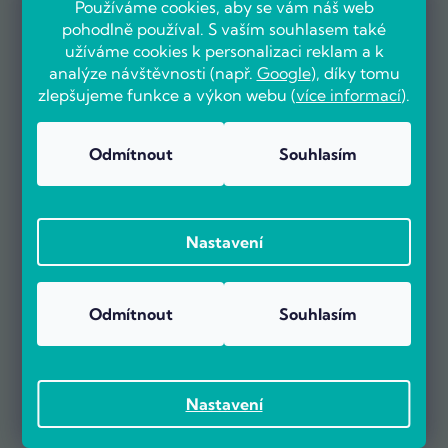
Používáme cookies, aby se vám náš web
pohodlně používal. S vaším souhlasem také
užíváme cookies k personalizaci reklam a k
analýze návštěvnosti (např.
Google
), díky tomu
zlepšujeme funkce a výkon webu (
více informací
).
OVĚŘENO ZÁKAZNÍKY
Odmítnout
Souhlasím
Už více než 5000 zákazníků nás doporučuje na základě recenzí
Nastavení
na portálu Heureka.cz.
Zobrazit více než 5000 recenzí na Heureka.cz
Recenze zákazníků z Heureky
Odmítnout
Souhlasím
Nastavení