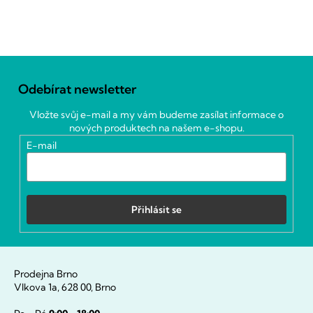
Z
á
Odebírat newsletter
p
a
Vložte svůj e-mail a my vám budeme zasílat informace o
t
nových produktech na našem e-shopu.
í
E-mail
Přihlásit se
Prodejna Brno
Vlkova 1a, 628 00, Brno