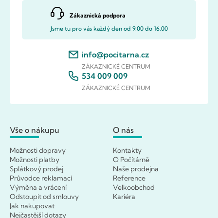
Zákaznická podpora
Jsme tu pro vás každý den od 9.00 do 16.00
info@pocitarna.cz
ZÁKAZNICKÉ CENTRUM
534 009 009
ZÁKAZNICKÉ CENTRUM
Vše o nákupu
O nás
Možnosti dopravy
Kontakty
Možnosti platby
O Počítárně
Splátkový prodej
Naše prodejna
Průvodce reklamací
Reference
Výměna a vrácení
Velkoobchod
Odstoupit od smlouvy
Kariéra
Jak nakupovat
Nejčastější dotazy