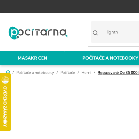
Přejít
na
obsah
MASAKR CEN
POČÍTAČE A NOTEBOOKY
Domů
Počítače a notebooky
Počítače
Herní
Repasované Do 35 000 
P
o
s
t
r
a
n