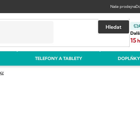
Naše prodejna
Do
Hledat
Dalš
15
TELEFONY A TABLETY
DOPLŇKY
Kč