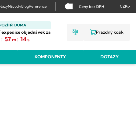
tazy
Návody
Blog
Reference
CZK
Ceny bez DPH
POZÍTŘÍ DOMA
í expedice objednávek za
Prázdný košík
NÁKUPNÍ KOŠ
:
57
:
13
h
m
s
KOMPONENTY
DOTAZY