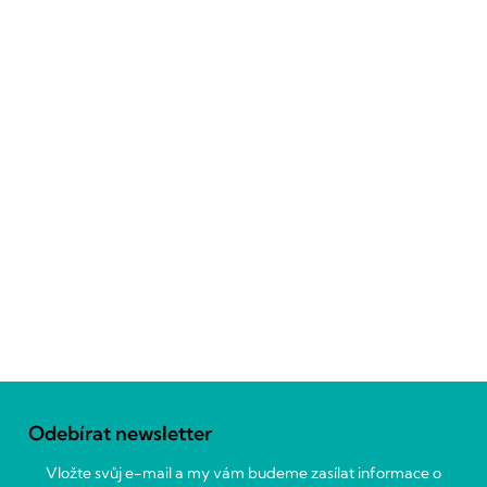
Z
á
Odebírat newsletter
p
a
Vložte svůj e-mail a my vám budeme zasílat informace o