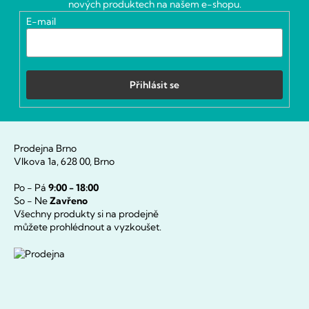
t
nových produktech na našem e-shopu.
í
E-mail
Přihlásit se
Prodejna Brno
Vlkova 1a, 628 00, Brno
Po - Pá
9:00 - 18:00
So - Ne
Zavřeno
Všechny produkty si na prodejně
můžete prohlédnout a vyzkoušet.