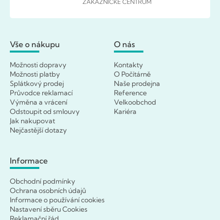
ZÁKAZNICKÉ CENTRUM
Vše o nákupu
O nás
Možnosti dopravy
Kontakty
Možnosti platby
O Počítárně
Splátkový prodej
Naše prodejna
Průvodce reklamací
Reference
Výměna a vrácení
Velkoobchod
Odstoupit od smlouvy
Kariéra
Jak nakupovat
Nejčastější dotazy
Informace
Obchodní podmínky
Ochrana osobních údajů
Informace o používání cookies
Nastavení sběru Cookies
Reklamační řád