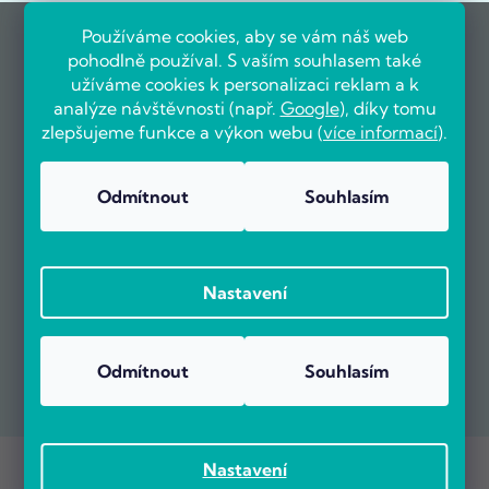
Používáme cookies, aby se vám náš web
pohodlně používal. S vaším souhlasem také
užíváme cookies k personalizaci reklam a k
analýze návštěvnosti (např.
Google
), díky tomu
zlepšujeme funkce a výkon webu (
více informací
).
Odmítnout
Souhlasím
Nastavení
Odmítnout
Souhlasím
Copyright 2026
POČÍTÁRNA.CZ
. Všechna práva vyhrazena.
Nastavení
Vytvořil Shoptet Premium