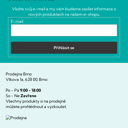
p
a
Vložte svůj e-mail a my vám budeme zasílat informace o
t
nových produktech na našem e-shopu.
í
E-mail
Přihlásit se
Prodejna Brno
Vlkova 1a, 628 00, Brno
Po - Pá
9:00 - 18:00
So - Ne
Zavřeno
Všechny produkty si na prodejně
můžete prohlédnout a vyzkoušet.