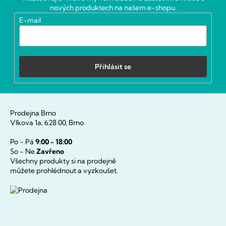
t
nových produktech na našem e-shopu.
í
E-mail
Přihlásit se
Prodejna Brno
Vlkova 1a, 628 00, Brno
Po - Pá
9:00 - 18:00
So - Ne
Zavřeno
Všechny produkty si na prodejně
můžete prohlédnout a vyzkoušet.