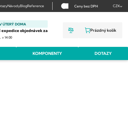
tazy
Návody
Blog
Reference
CZK
Ceny bez DPH
V ÚTERÝ DOMA
Prázdný košík
í expedice objednávek za
NÁKUPNÍ KOŠ
.
v 14:00
KOMPONENTY
DOTAZY