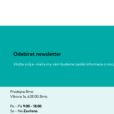
Z
á
p
a
Odebírat newsletter
t
í
Vložte svůj e-mail a my vám budeme zasílat informace o no
Prodejna Brno
Vlkova 1a, 628 00, Brno
Po - Pá
9:00 - 18:00
So - Ne
Zavřeno