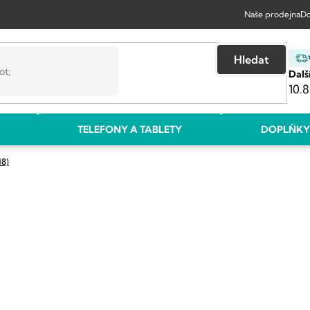
Naše prodejna
Do
Hledat
Dalš
10.8
TELEFONY A TABLETY
DOPLŇKY
18)