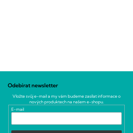
Z
á
Odebírat newsletter
p
a
Vložte svůj e-mail a my vám budeme zasílat informace o
t
nových produktech na našem e-shopu.
í
E-mail