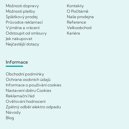
Možnosti dopravy
Kontakty
Možnosti platby
O Počítárně
Splátkový prodej
Naše prodejna
Průvodce reklamací
Reference
Výměna a vrácení
Velkoobchod
Odstoupit od smlouvy
Kariéra
Jak nakupovat
Nejčastější dotazy
Informace
Obchodní podmínky
Ochrana osobních údajů
Informace o používání cookies
Nastavení sběru Cookies
Reklamační řád
Ověřování hodnocení
Zpětný odběr elektro odpadu
Návody
Blog