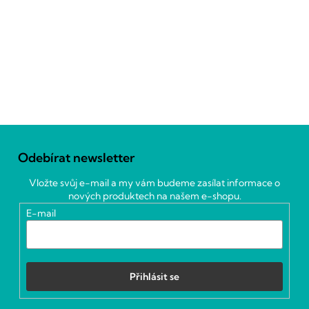
Z
á
Odebírat newsletter
p
a
Vložte svůj e-mail a my vám budeme zasílat informace o
t
nových produktech na našem e-shopu.
í
E-mail
Přihlásit se