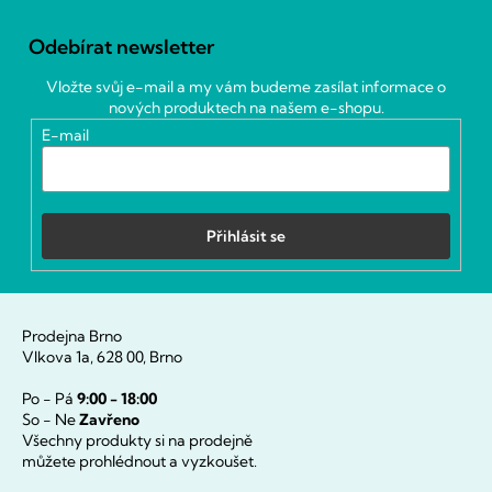
Z
á
Odebírat newsletter
p
a
Vložte svůj e-mail a my vám budeme zasílat informace o
t
nových produktech na našem e-shopu.
í
E-mail
Přihlásit se
Prodejna Brno
Vlkova 1a, 628 00, Brno
Po - Pá
9:00 - 18:00
So - Ne
Zavřeno
Všechny produkty si na prodejně
můžete prohlédnout a vyzkoušet.