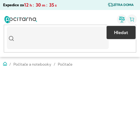
Přejít
12
:
30
:
34
Expedice za
h
m
s
ZÍTRA DOMA
na
obsah
Hledat
Domů
Počítače a notebooky
Počítače