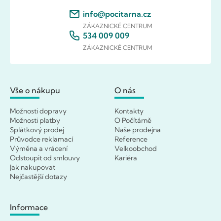
info@pocitarna.cz
ZÁKAZNICKÉ CENTRUM
534 009 009
ZÁKAZNICKÉ CENTRUM
Vše o nákupu
O nás
Možnosti dopravy
Kontakty
Možnosti platby
O Počítárně
Splátkový prodej
Naše prodejna
Průvodce reklamací
Reference
Výměna a vrácení
Velkoobchod
Odstoupit od smlouvy
Kariéra
Jak nakupovat
Nejčastější dotazy
Informace