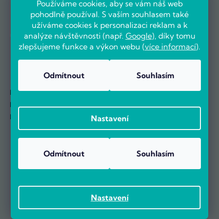
Používáme cookies, aby se vám náš web
pohodlně používal. S vaším souhlasem také
užíváme cookies k personalizaci reklam a k
analýze návštěvnosti (např.
Google
), díky tomu
zlepšujeme funkce a výkon webu (
více informací
).
Odmítnout
Souhlasím
Přehled o stavu objednávek
Doklady hezky na jednom místě
Novinky se dozvíte jako první
Nastavení
Odmítnout
Souhlasím
Nastavení