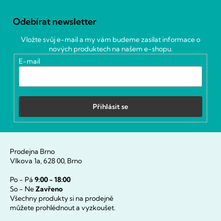
Z
á
Odebírat newsletter
p
a
Vložte svůj e-mail a my vám budeme zasílat informace o
t
nových produktech na našem e-shopu.
í
E-mail
Přihlásit se
Prodejna Brno
Vlkova 1a, 628 00, Brno
Po - Pá
9:00 - 18:00
So - Ne
Zavřeno
Všechny produkty si na prodejně
můžete prohlédnout a vyzkoušet.