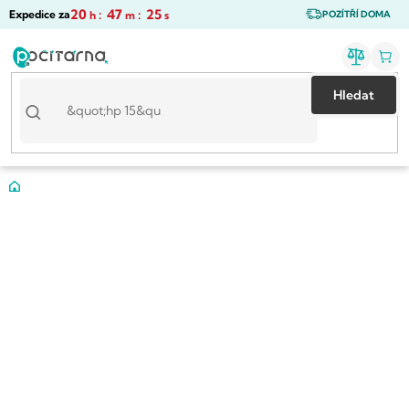
Přejít
20
:
47
:
25
Expedice za
h
m
s
POZÍTŘÍ DOMA
na
obsah
Hledat
Domů