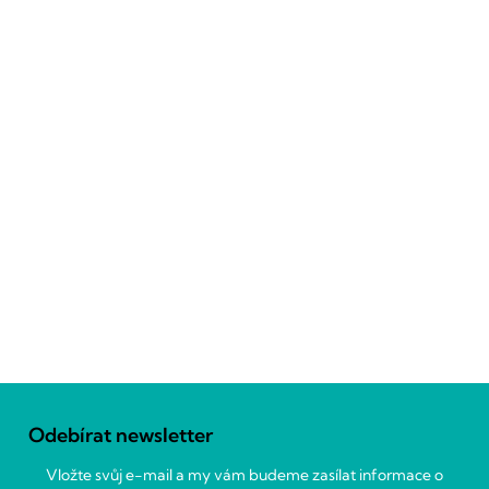
Z
á
Odebírat newsletter
p
a
Vložte svůj e-mail a my vám budeme zasílat informace o