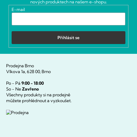
t
nových produktech na našem e-shopu.
í
E-mail
Přihlásit se
Prodejna Brno
Vlkova 1a, 628 00, Brno
Po - Pá
9:00 - 18:00
So - Ne
Zavřeno
Všechny produkty si na prodejně
můžete prohlédnout a vyzkoušet.