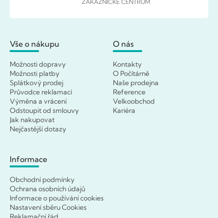
ZÁKAZNICKÉ CENTRUM
Vše o nákupu
O nás
Možnosti dopravy
Kontakty
Možnosti platby
O Počítárně
Splátkový prodej
Naše prodejna
Průvodce reklamací
Reference
Výměna a vrácení
Velkoobchod
Odstoupit od smlouvy
Kariéra
Jak nakupovat
Nejčastější dotazy
Informace
Obchodní podmínky
Ochrana osobních údajů
Informace o používání cookies
Nastavení sběru Cookies
Reklamační řád