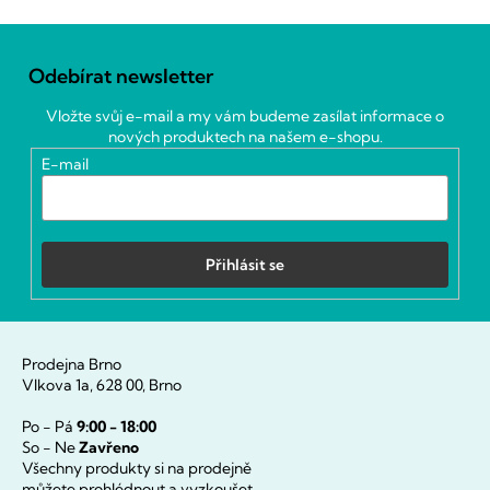
Z
á
Odebírat newsletter
p
a
Vložte svůj e-mail a my vám budeme zasílat informace o
t
nových produktech na našem e-shopu.
í
E-mail
Přihlásit se
Prodejna Brno
Vlkova 1a, 628 00, Brno
Po - Pá
9:00 - 18:00
So - Ne
Zavřeno
Všechny produkty si na prodejně
můžete prohlédnout a vyzkoušet.