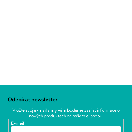
Z
á
Odebírat newsletter
p
a
Vložte svůj e-mail a my vám budeme zasílat informace o
t
nových produktech na našem e-shopu.
í
E-mail