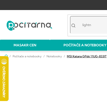
Přejít
na
obsah
MASAKR CEN
POČÍTAČE A NOTEBOOKY
Domů
Počítače a notebooky
Notebooky
MSI Katana GF66 11UG-833IT