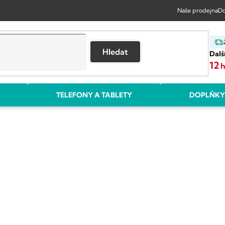
Naše prodejna
Do
Hledat
Dalš
12
TELEFONY A TABLETY
DOPLŇKY