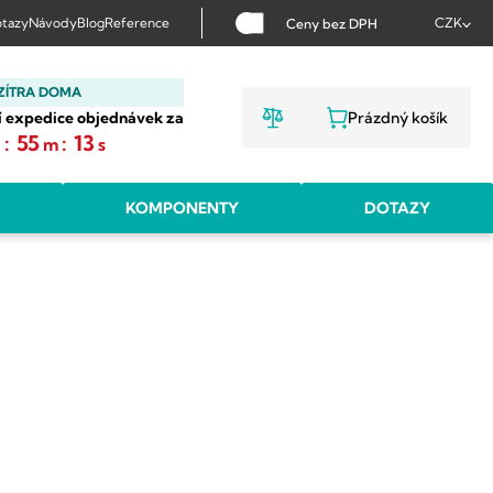
tazy
Návody
Blog
Reference
CZK
Ceny bez DPH
ZÍTRA DOMA
í expedice objednávek za
Prázdný košík
NÁKUPNÍ KOŠ
:
55
:
12
h
m
s
KOMPONENTY
DOTAZY