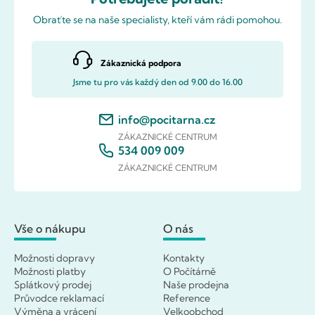
Obraťte se na naše specialisty, kteří vám rádi pomohou.
Zákaznická podpora
Jsme tu pro vás každý den od 9.00 do 16.00
info@pocitarna.cz
ZÁKAZNICKÉ CENTRUM
534 009 009
ZÁKAZNICKÉ CENTRUM
Vše o nákupu
O nás
Možnosti dopravy
Kontakty
Možnosti platby
O Počítárně
Splátkový prodej
Naše prodejna
Průvodce reklamací
Reference
Výměna a vrácení
Velkoobchod