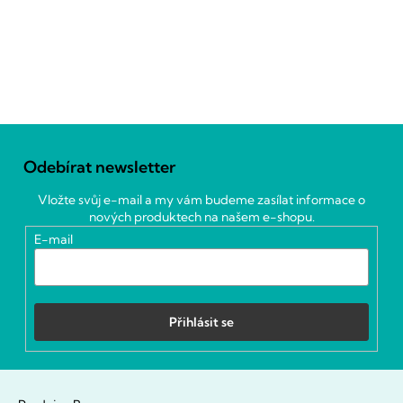
Z
á
Odebírat newsletter
p
a
Vložte svůj e-mail a my vám budeme zasílat informace o
t
nových produktech na našem e-shopu.
í
E-mail
Přihlásit se