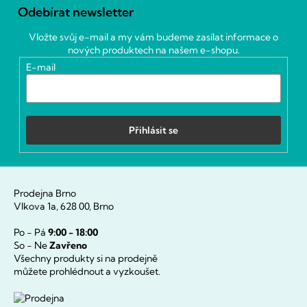
á
Odebírat newsletter
p
a
Vložte svůj e-mail a my vám budeme zasílat informace o
t
nových produktech na našem e-shopu.
í
E-mail
Přihlásit se
Prodejna Brno
Vlkova 1a, 628 00, Brno
Po - Pá
9:00 - 18:00
So - Ne
Zavřeno
Všechny produkty si na prodejně
můžete prohlédnout a vyzkoušet.