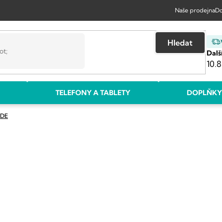
Naše prodejna
Do
Hledat
Dalš
10.8
TELEFONY A TABLETY
DOPLŇKY
XDE