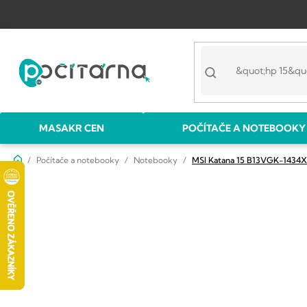
Přejít
na
obsah
MASAKR CEN
POČÍTAČE A NOTEBOOKY
Domů
Počítače a notebooky
Notebooky
MSI Katana 15 B13VGK-1434