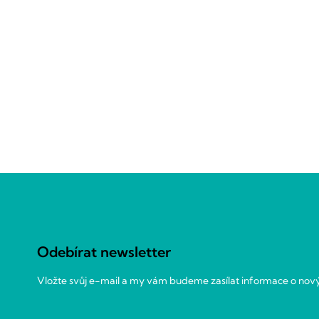
Z
á
p
a
Odebírat newsletter
t
í
Vložte svůj e-mail a my vám budeme zasílat informace o no