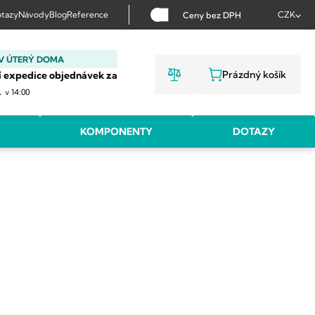
tazy
Návody
Blog
Reference
CZK
Ceny bez DPH
V ÚTERÝ DOMA
Prázdný košík
í expedice objednávek za
NÁKUPNÍ KOŠ
.
v 14:00
KOMPONENTY
DOTAZY