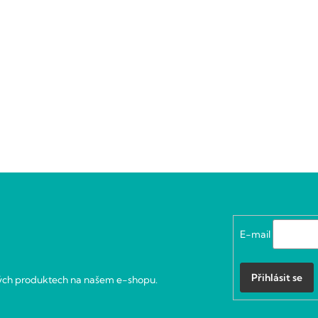
E-mail
Přihlásit se
vých produktech na našem e-shopu.