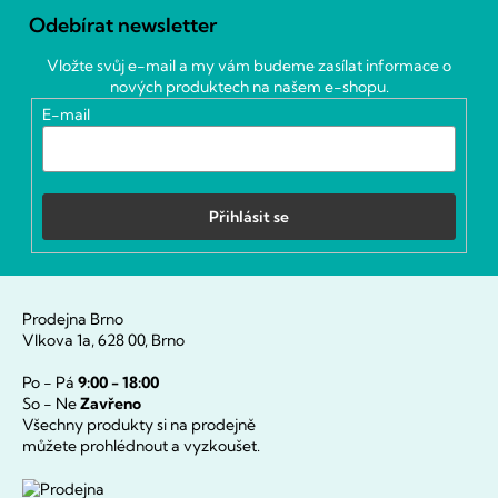
á
Odebírat newsletter
p
a
Vložte svůj e-mail a my vám budeme zasílat informace o
t
nových produktech na našem e-shopu.
í
E-mail
Přihlásit se
Prodejna Brno
Vlkova 1a, 628 00, Brno
Po - Pá
9:00 - 18:00
So - Ne
Zavřeno
Všechny produkty si na prodejně
můžete prohlédnout a vyzkoušet.