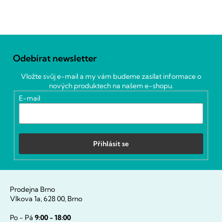
Z
á
Odebírat newsletter
p
a
Vložte svůj e-mail a my vám budeme zasílat informace o
t
nových produktech na našem e-shopu.
í
E-mail
Přihlásit se
Prodejna Brno
Vlkova 1a, 628 00, Brno
Po - Pá
9:00 - 18:00