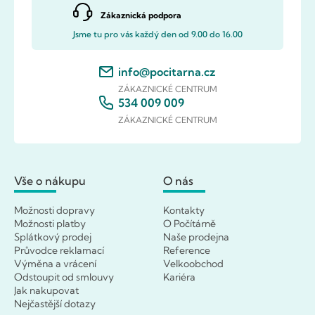
Zákaznická podpora
Jsme tu pro vás každý den od 9.00 do 16.00
info@pocitarna.cz
ZÁKAZNICKÉ CENTRUM
534 009 009
ZÁKAZNICKÉ CENTRUM
Vše o nákupu
O nás
Možnosti dopravy
Kontakty
Možnosti platby
O Počítárně
Splátkový prodej
Naše prodejna
Průvodce reklamací
Reference
Výměna a vrácení
Velkoobchod
Odstoupit od smlouvy
Kariéra
Jak nakupovat
Nejčastější dotazy