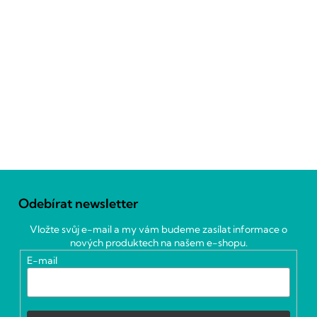
Z
á
Odebírat newsletter
p
a
Vložte svůj e-mail a my vám budeme zasílat informace o
t
nových produktech na našem e-shopu.
í
E-mail