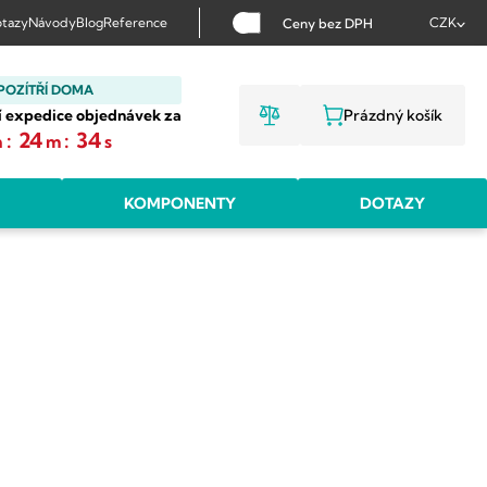
tazy
Návody
Blog
Reference
CZK
Ceny bez DPH
POZÍTŘÍ DOMA
í expedice objednávek za
Prázdný košík
NÁKUPNÍ KOŠ
:
24
:
33
h
m
s
KOMPONENTY
DOTAZY