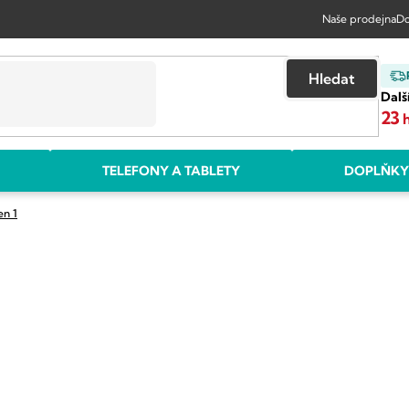
Naše prodejna
Do
Hledat
Dalš
23
TELEFONY A TABLETY
DOPLŇKY
en 1