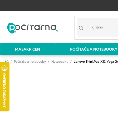
Přejít
na
obsah
MASAKR CEN
POČÍTAČE A NOTEBOOKY
Domů
Počítače a notebooky
Notebooky
Lenovo ThinkPad X13 Yoga G