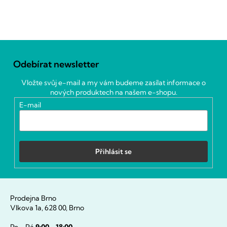
Z
á
Odebírat newsletter
p
a
Vložte svůj e-mail a my vám budeme zasílat informace o
t
nových produktech na našem e-shopu.
í
E-mail
Přihlásit se
Prodejna Brno
Vlkova 1a, 628 00, Brno
Po - Pá
9:00 - 18:00