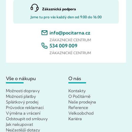
Zákaznická podpora
Jsme tu pro vás každý den od 9.00 do 16.00
info@pocitarna.cz
ZÁKAZNICKÉ CENTRUM
534 009 009
ZÁKAZNICKÉ CENTRUM
Vše o nákupu
O nás
Možnosti dopravy
Kontakty
Možnosti platby
O Počítárně
Splátkový prodej
Naše prodejna
Průvodce reklamací
Reference
Výměna a vrácení
Velkoobchod
Odstoupit od smlouvy
Kariéra
Jak nakupovat
Nejčastější dotazy