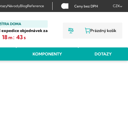
tazy
Návody
Blog
Reference
CZK
Ceny bez DPH
ZÍTRA DOMA
í expedice objednávek za
Prázdný košík
NÁKUPNÍ KOŠ
:
18
:
42
m
s
KOMPONENTY
DOTAZY