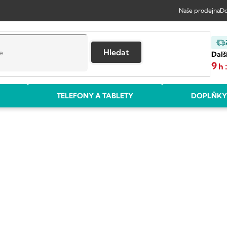
Naše prodejna
Do
Hledat
Dalš
9
h
TELEFONY A TABLETY
DOPLŇKY