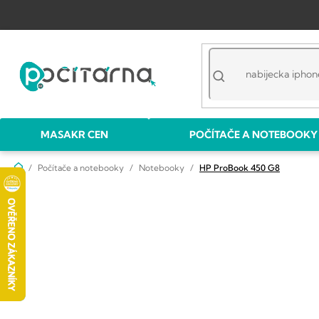
Přejít
na
obsah
MASAKR CEN
POČÍTAČE A NOTEBOOKY
Domů
Počítače a notebooky
Notebooky
HP ProBook 450 G8