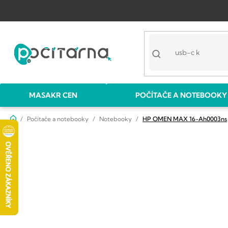
Přejít
na
obsah
MASAKR CEN
POČÍTAČE A NOTEBOOKY
Domů
Počítače a notebooky
Notebooky
HP OMEN MAX 16-Ah0003ns