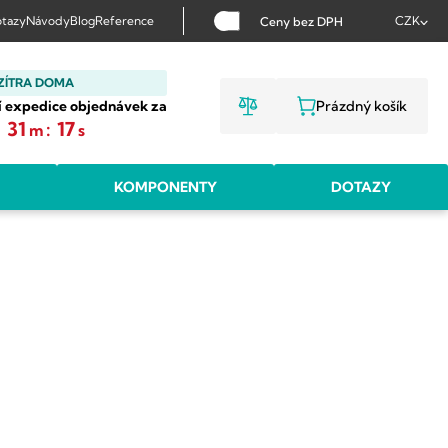
tazy
Návody
Blog
Reference
CZK
Ceny bez DPH
ZÍTRA DOMA
í expedice objednávek za
Prázdný košík
NÁKUPNÍ KOŠ
:
31
:
16
m
s
KOMPONENTY
DOTAZY