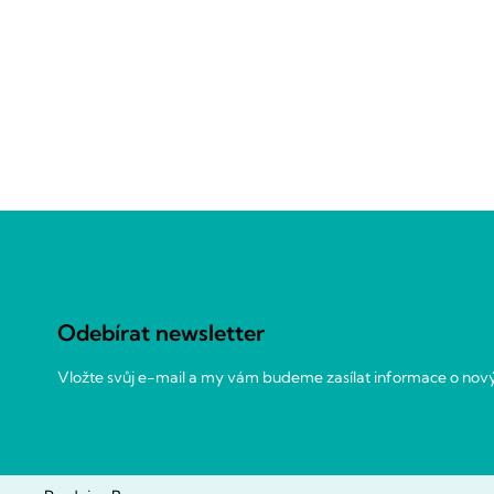
Z
á
p
a
Odebírat newsletter
t
í
Vložte svůj e-mail a my vám budeme zasílat informace o no