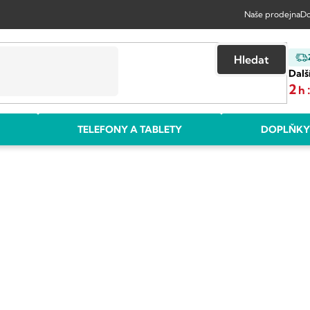
Naše prodejna
Do
Hledat
Dalš
2
h
TELEFONY A TABLETY
DOPLŇKY