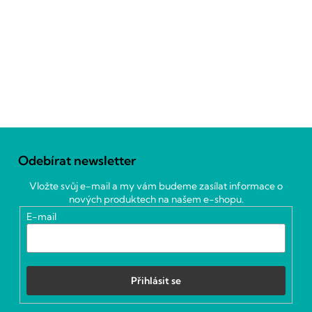
Z
á
Odebírat newsletter
p
a
Vložte svůj e-mail a my vám budeme zasílat informace o
t
nových produktech na našem e-shopu.
í
E-mail
Přihlásit se