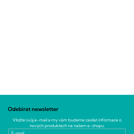
Z
á
Odebírat newsletter
p
a
Vložte svůj e-mail a my vám budeme zasílat informace o
t
nových produktech na našem e-shopu.
í
E-mail