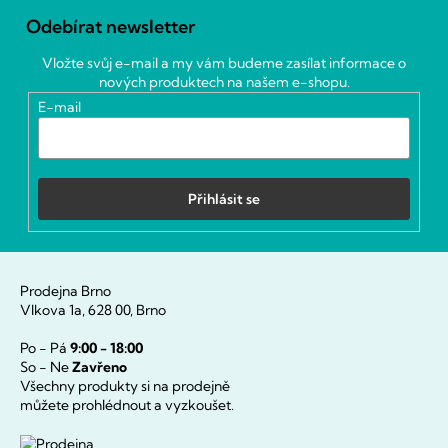
á
Odebírat newsletter
p
a
Vložte svůj e-mail a my vám budeme zasílat informace o
t
nových produktech na našem e-shopu.
í
E-mail
Přihlásit se
Prodejna Brno
Vlkova 1a, 628 00, Brno
Po - Pá
9:00 - 18:00
So - Ne
Zavřeno
Všechny produkty si na prodejně
můžete prohlédnout a vyzkoušet.