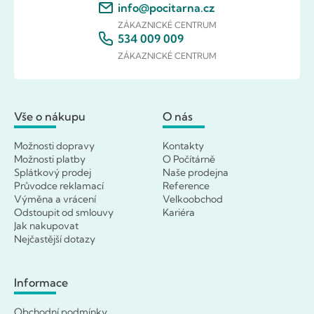
info@pocitarna.cz
ZÁKAZNICKÉ CENTRUM
534 009 009
ZÁKAZNICKÉ CENTRUM
Vše o nákupu
O nás
Možnosti dopravy
Kontakty
Možnosti platby
O Počítárně
Splátkový prodej
Naše prodejna
Průvodce reklamací
Reference
Výměna a vrácení
Velkoobchod
Odstoupit od smlouvy
Kariéra
Jak nakupovat
Nejčastější dotazy
Informace
Obchodní podmínky