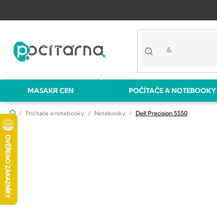
Přejít
na
obsah
MASAKR CEN
POČÍTAČE A NOTEBOOKY
Domů
Počítače a notebooky
Notebooky
Dell Precision 5550