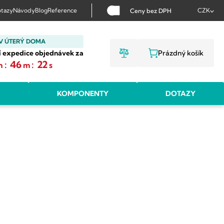
tazy
Návody
Blog
Reference
CZK
Ceny bez DPH
V ÚTERÝ DOMA
í expedice objednávek za
Prázdný košík
NÁKUPNÍ KOŠ
:
46
:
21
h
m
s
KOMPONENTY
DOTAZY