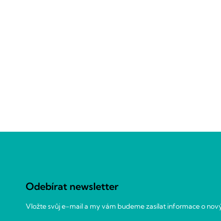
Z
á
p
a
Odebírat newsletter
t
í
Vložte svůj e-mail a my vám budeme zasílat informace o no