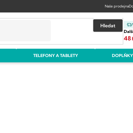
Naše prodejna
Do
Hledat
Dalš
48
TELEFONY A TABLETY
DOPLŇKY