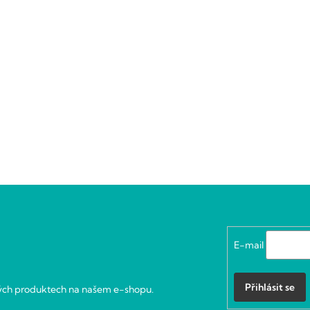
E-mail
Přihlásit se
vých produktech na našem e-shopu.