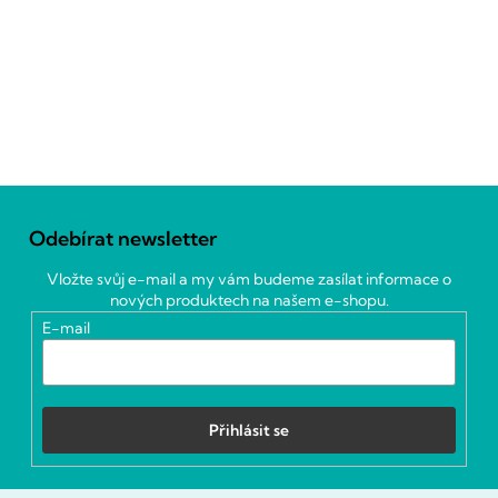
Z
á
Odebírat newsletter
p
a
Vložte svůj e-mail a my vám budeme zasílat informace o
t
nových produktech na našem e-shopu.
í
E-mail
Přihlásit se