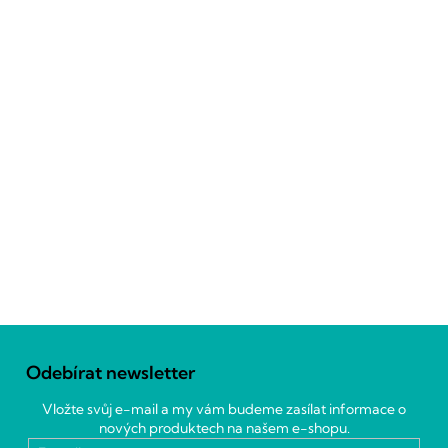
Z
á
Odebírat newsletter
p
a
Vložte svůj e-mail a my vám budeme zasílat informace o
t
nových produktech na našem e-shopu.
í