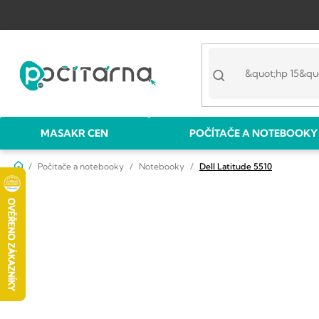
Přejít
na
obsah
MASAKR CEN
POČÍTAČE A NOTEBOOKY
Domů
Počítače a notebooky
Notebooky
Dell Latitude 5510