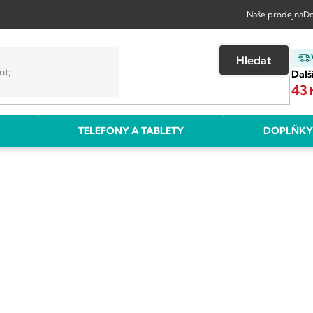
Naše prodejna
Do
Hledat
Dalš
43
TELEFONY A TABLETY
DOPLŇKY