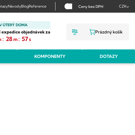
tazy
Návody
Blog
Reference
CZK
Ceny bez DPH
V ÚTERÝ DOMA
í expedice objednávek za
Prázdný košík
NÁKUPNÍ KOŠ
:
28
:
56
h
m
s
KOMPONENTY
DOTAZY