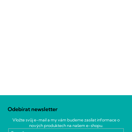
Z
á
Odebírat newsletter
p
a
Vložte svůj e-mail a my vám budeme zasílat informace o
t
nových produktech na našem e-shopu.
í