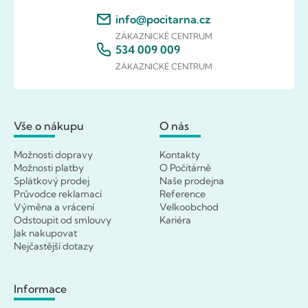
info@pocitarna.cz
ZÁKAZNICKÉ CENTRUM
534 009 009
ZÁKAZNICKÉ CENTRUM
Vše o nákupu
O nás
Možnosti dopravy
Kontakty
Možnosti platby
O Počítárně
Splátkový prodej
Naše prodejna
Průvodce reklamací
Reference
Výměna a vrácení
Velkoobchod
Odstoupit od smlouvy
Kariéra
Jak nakupovat
Nejčastější dotazy
Informace