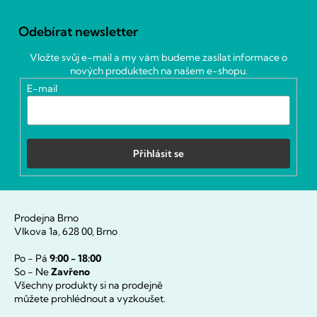
Z
á
Odebírat newsletter
p
a
Vložte svůj e-mail a my vám budeme zasílat informace o
t
nových produktech na našem e-shopu.
í
E-mail
Přihlásit se
Prodejna Brno
Vlkova 1a, 628 00, Brno
Po - Pá
9:00 - 18:00
So - Ne
Zavřeno
Všechny produkty si na prodejně
můžete prohlédnout a vyzkoušet.