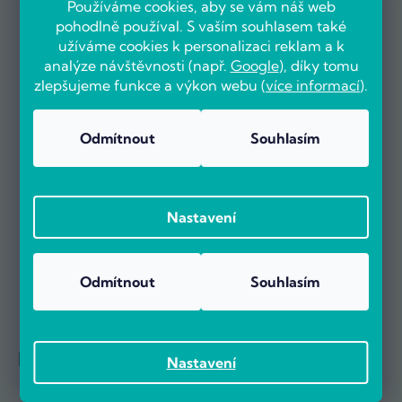
Používáme cookies, aby se vám náš web
pohodlně používal. S vaším souhlasem také
užíváme cookies k personalizaci reklam a k
OVĚŘENO ZÁKAZNÍKY
analýze návštěvnosti (např.
Google
), díky tomu
zlepšujeme funkce a výkon webu (
více informací
).
Odmítnout
Souhlasím
Už více než 5000 zákazníků nás doporučuje na základě recenzí
na portálu Heureka.cz.
Zobrazit více než 5000 recenzí na Heureka.cz
Recenze zákazníků z Heureky
Nastavení
Odmítnout
Souhlasím
Reference firem
Nastavení