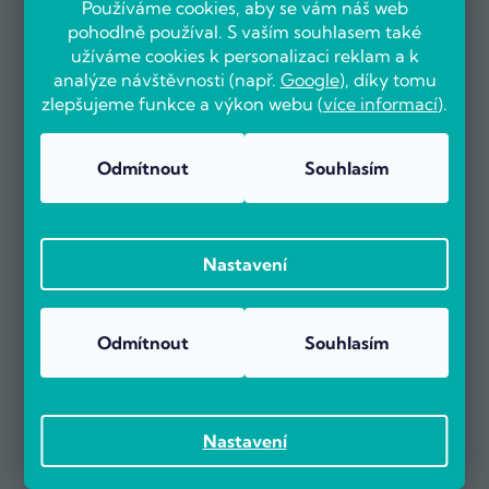
Používáme cookies, aby se vám náš web
pohodlně používal. S vaším souhlasem také
užíváme cookies k personalizaci reklam a k
analýze návštěvnosti (např.
Google
), díky tomu
zlepšujeme funkce a výkon webu (
více informací
).
OVĚŘENO ZÁKAZNÍKY
Odmítnout
Souhlasím
Nastavení
Už více než 5000 zákazníků nás doporučuje na základě recenzí
na portálu Heureka.cz.
Zobrazit více než 5000 recenzí na Heureka.cz
Odmítnout
Souhlasím
Recenze zákazníků z Heureky
Nastavení