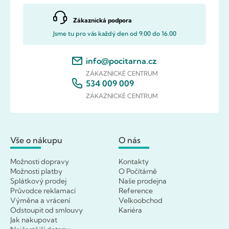
Zákaznická podpora
Jsme tu pro vás každý den od 9.00 do 16.00
info@pocitarna.cz
ZÁKAZNICKÉ CENTRUM
534 009 009
ZÁKAZNICKÉ CENTRUM
Vše o nákupu
O nás
Možnosti dopravy
Kontakty
Možnosti platby
O Počítárně
Splátkový prodej
Naše prodejna
Průvodce reklamací
Reference
Výměna a vrácení
Velkoobchod
Odstoupit od smlouvy
Kariéra
Jak nakupovat