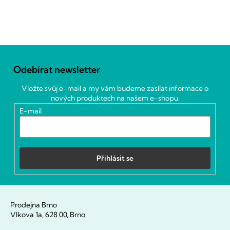
Z
á
Odebírat newsletter
p
a
Vložte svůj e-mail a my vám budeme zasílat informace o
t
nových produktech na našem e-shopu.
í
E-mail
Přihlásit se
Prodejna Brno
Vlkova 1a, 628 00, Brno