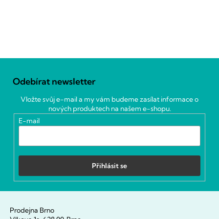
Z
á
Odebírat newsletter
p
a
Vložte svůj e-mail a my vám budeme zasílat informace o
t
nových produktech na našem e-shopu.
í
E-mail
Přihlásit se
Prodejna Brno