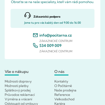
Obraťte se na naše specialisty, kteří vám rádi pomohou.
Zákaznická podpora
Jsme tu pro vás každý den od 9.00 do 16.00
info@pocitarna.cz
ZÁKAZNICKÉ CENTRUM
534 009 009
ZÁKAZNICKÉ CENTRUM
Vše o nákupu
O nás
Možnosti dopravy
Kontakty
Možnosti platby
O Počítárně
Splátkový prodej
Naše prodejna
Průvodce reklamací
Reference
Výměna a vrácení
Velkoobchod
Odstoupit od smlouvy
Kariéra