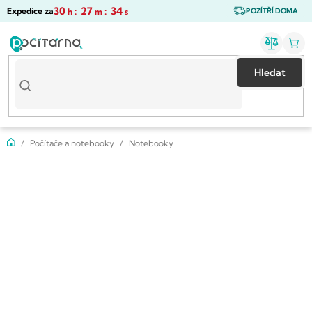
Přejít
30
:
27
:
34
Expedice za
h
m
s
POZÍTŘÍ DOMA
na
obsah
Hledat
Domů
Počítače a notebooky
Notebooky