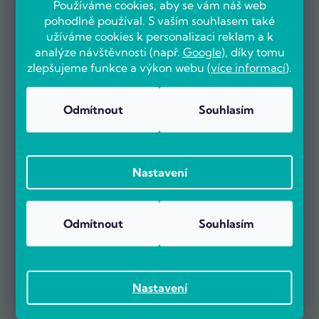
Používáme cookies, aby se vám náš web
pohodlně používal. S vaším souhlasem také
užíváme cookies k personalizaci reklam a k
analýze návštěvnosti (např.
Google
), díky tomu
zlepšujeme funkce a výkon webu (
více informací
).
Odmítnout
Souhlasím
OVĚŘENO ZÁKAZNÍKY
Nastavení
Už více než 5000 zákazníků nás doporučuje na základě recenzí
na portálu Heureka.cz.
Odmítnout
Souhlasím
Zobrazit více než 5000 recenzí na Heureka.cz
Recenze zákazníků z Heureky
Nastavení