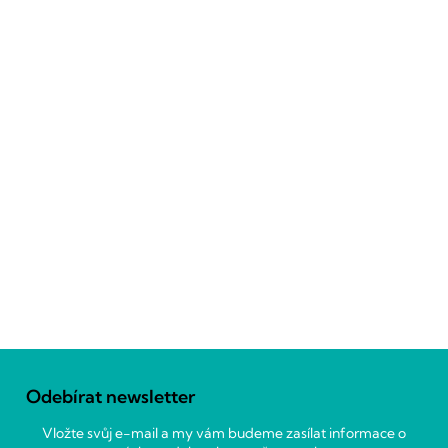
Z
á
Odebírat newsletter
p
a
Vložte svůj e-mail a my vám budeme zasílat informace o
t