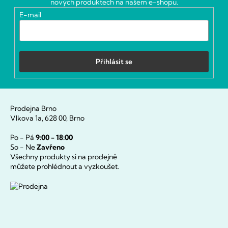
nových produktech na našem e-shopu.
í
E-mail
Přihlásit se
Prodejna Brno
Vlkova 1a, 628 00, Brno
Po - Pá
9:00 - 18:00
So - Ne
Zavřeno
Všechny produkty si na prodejně
můžete prohlédnout a vyzkoušet.