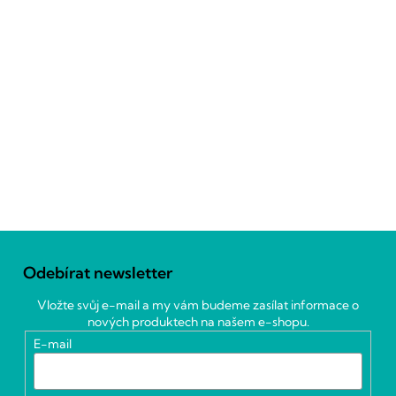
Z
á
Odebírat newsletter
p
a
Vložte svůj e-mail a my vám budeme zasílat informace o
t
nových produktech na našem e-shopu.
í
E-mail