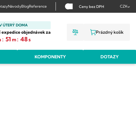
tazy
Návody
Blog
Reference
CZK
Ceny bez DPH
V ÚTERÝ DOMA
í expedice objednávek za
Prázdný košík
NÁKUPNÍ KOŠ
:
51
:
47
h
m
s
KOMPONENTY
DOTAZY