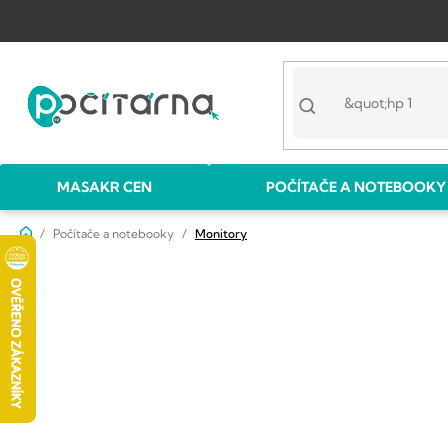
Přejít
na
obsah
MASAKR CEN
POČÍTAČE A NOTEBOOKY
Domů
Počítače a notebooky
Monitory
P
o
s
t
r
a
n