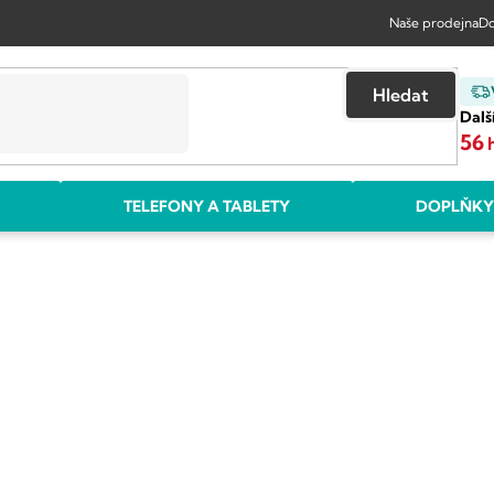
Naše prodejna
Do
Hledat
Dalš
56
TELEFONY A TABLETY
DOPLŇKY