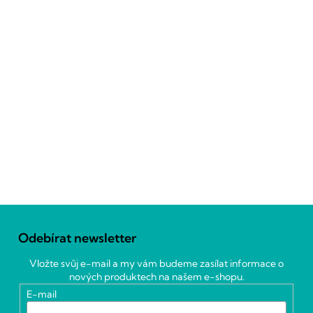
Z
á
Odebírat newsletter
p
a
Vložte svůj e-mail a my vám budeme zasílat informace o
t
nových produktech na našem e-shopu.
í
E-mail