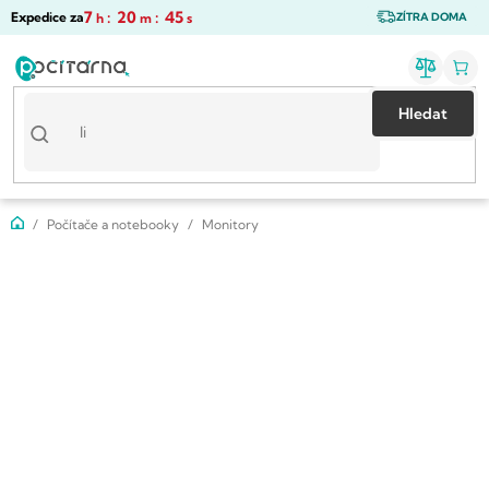
Přejít
7
:
20
:
44
Expedice za
h
m
s
ZÍTRA DOMA
na
obsah
Hledat
Domů
Počítače a notebooky
Monitory