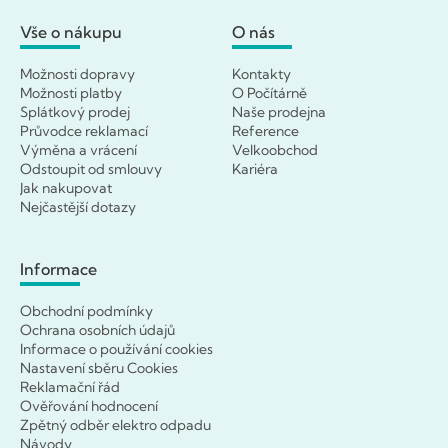
Vše o nákupu
O nás
Možnosti dopravy
Kontakty
Možnosti platby
O Počítárně
Splátkový prodej
Naše prodejna
Průvodce reklamací
Reference
Výměna a vrácení
Velkoobchod
Odstoupit od smlouvy
Kariéra
Jak nakupovat
Nejčastější dotazy
Informace
Obchodní podmínky
Ochrana osobních údajů
Informace o používání cookies
Nastavení sběru Cookies
Reklamační řád
Ověřování hodnocení
Zpětný odběr elektro odpadu
Návody